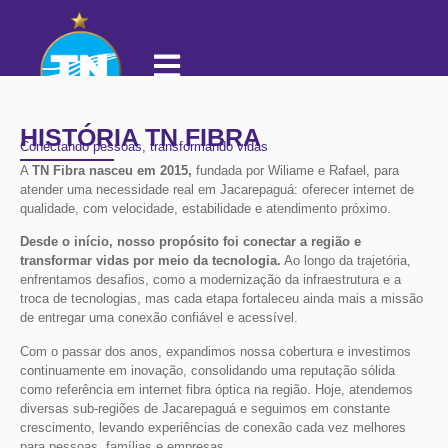
HISTÓRIA TN FIBRA
Conectando pessoas, transformando vidas
A
TN Fibra nasceu em 2015,
fundada por Wiliame e Rafael, para
atender uma necessidade real em Jacarepaguá: oferecer internet de
qualidade, com velocidade, estabilidade e atendimento próximo.
Desde o início, nosso propósito foi conectar a região e
transformar vidas por meio da tecnologia.
Ao longo da trajetória,
enfrentamos desafios, como a modernização da infraestrutura e a
troca de tecnologias, mas cada etapa fortaleceu ainda mais a missão
de entregar uma conexão confiável e acessível.
Com o passar dos anos, expandimos nossa cobertura e investimos
continuamente em inovação, consolidando uma reputação sólida
como referência em internet fibra óptica na região. Hoje, atendemos
diversas sub-regiões de Jacarepaguá e seguimos em constante
crescimento, levando experiências de conexão cada vez melhores
para pessoas, famílias e empresas.