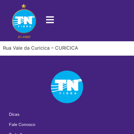
22780-660
Rua Vale da Curicica – CURICICA
Dicas
Fale Conosco