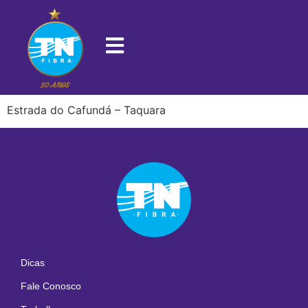
22725-900
Estrada do Cafundá – Taquara
Dicas
Fale Conosco