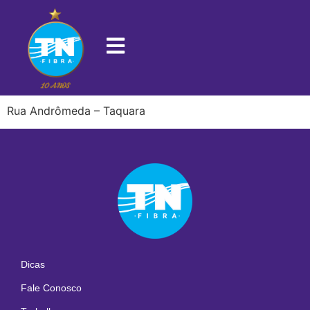
22725-410
Rua Andrômeda – Taquara
Dicas
Fale Conosco