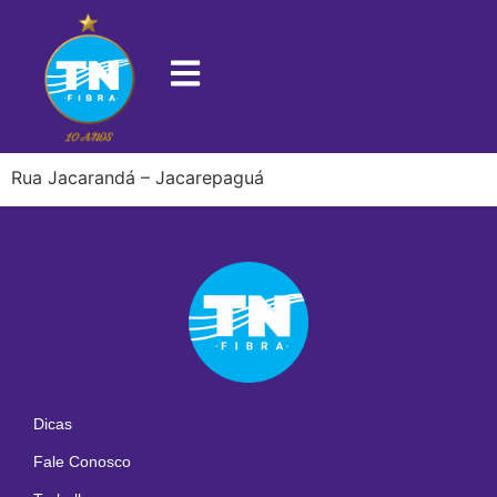
22713-360
Rua Jacarandá – Jacarepaguá
Dicas
Fale Conosco