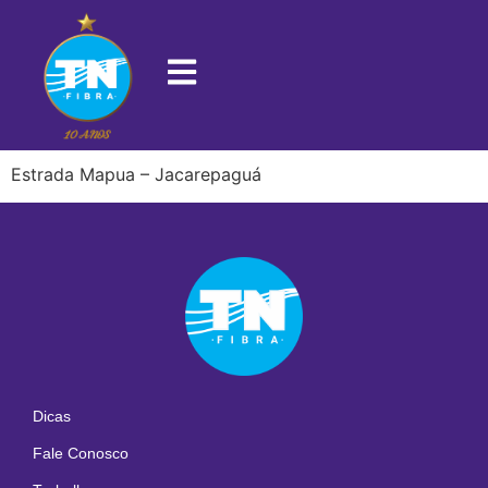
22713-321
Estrada Mapua – Jacarepaguá
Dicas
Fale Conosco